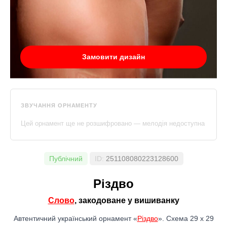
Замовити дизайн
ЗВУЧАННЯ ОРНАМЕНТУ
Цей орнамент ще не розшифровано — мелодія недоступна
Публічний
ID:
251108080223128600
Різдво
Слово
, закодоване у вишиванку
Автентичний український орнамент «
Різдво
». Схема 29 x 29