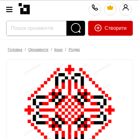
Створити
Головна
/
Орнаменти
/
Інше
/
Різдво