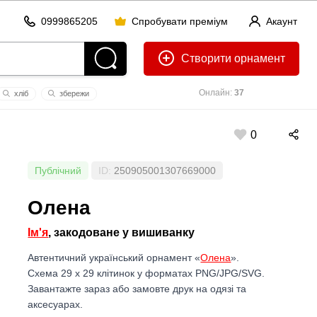
0999865205
Спробувати преміум
Акаунт
Створити
Онлайн:
37
хліб
збережи
0
Публічний
ID:
250905001307669000
Олена
Ім'я
, закодоване у вишиванку
Автентичний український орнамент «
Олена
».
Схема 29 x 29 клітинок у форматах PNG/JPG/SVG.
Завантажте зараз або замовте друк на одязі та
аксесуарах.