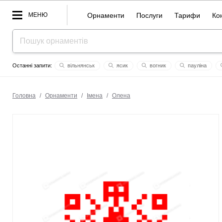
МЕНЮ
Орнаменти
Послуги
Тарифи
Ко
вільнянськ
ясик
вогник
пaулінa
бокс
цев
мут
веронiкa
фіолет
перевіз
Головна
/
Орнаменти
/
Імена
/
Олена