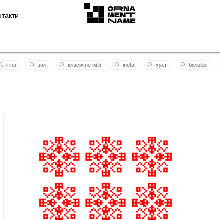
нтакти
irina
зил
класичне ім'я
ineta
хуст
белобог
мішель
спинер на камеру
глєб