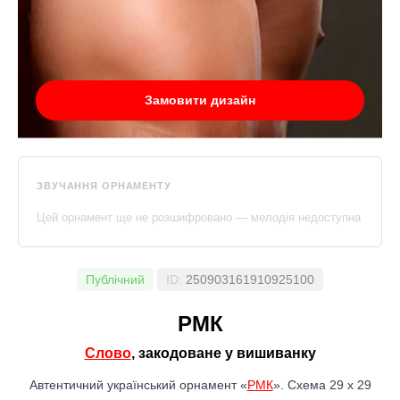
Замовити дизайн
ЗВУЧАННЯ ОРНАМЕНТУ
Цей орнамент ще не розшифровано — мелодія недоступна
Публічний
ID:
250903161910925100
РМК
Слово
, закодоване у вишиванку
Автентичний український орнамент «
РМК
». Схема 29 x 29