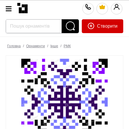
Створити
Головна
/
Орнаменти
/
Інше
/
РМК