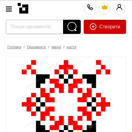
Створити
Головна
/
Орнаменти
/
Імена
/
настя