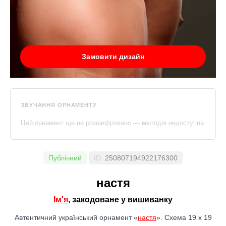
Замовити дизайн
ЗВУЧАННЯ ОРНАМЕНТУ
Цей орнамент ще не розшифровано — мелодія недоступна
Публічний
ID:
250807194922176300
настя
Ім'я
, закодоване у вишиванку
Автентичний український орнамент «
настя
». Схема 19 x 19