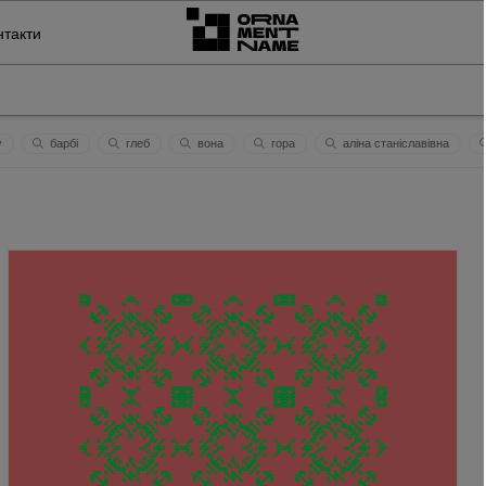
нтакти
у
барбі
глеб
вона
гора
aлiнa станіславівна
крест господни
краля
кам'янець
код української нації