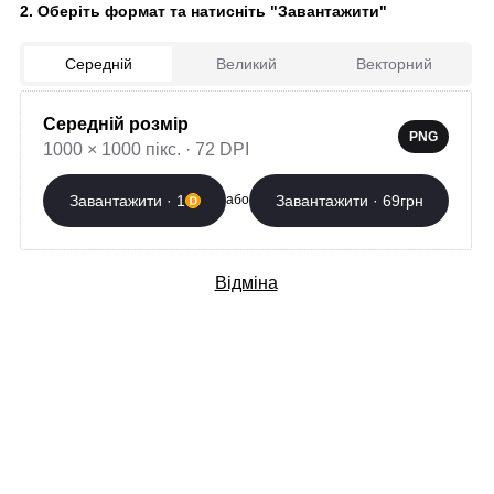
2. Оберіть формат та натисніть "Завантажити"
Завантажити зараз
Середній
Великий
Векторний
Автор:
К
Країна: Україна
Середній розмір
PNG
Створено: 16.07.2025
1000 × 1000 пікс. · 72 DPI
Завантажити · 1
Завантажити · 69грн
або
Додаткові послуги
Відміна
Професійна розробка
Вибрати
орнаменту
400 грн/слово
Футболка з
Вибрати
орнаментом
від 1100 грн