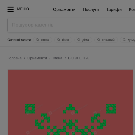
МЕНЮ
Орнаменти
Послуги
Тарифи
Ко
жвжа
бакс
діма
коханий
дом
везіння
мій вільний оберіг
melania
claudiaеsthеr
Головна
/
Орнаменти
/
Імена
/
Б О Ж Е Н А