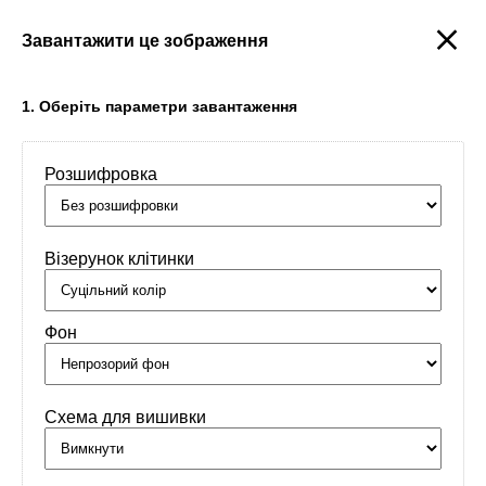
Завантажити це зображення
Створити
1. Оберіть параметри завантаження
Розшифровка
Головна
/
Орнаменти
/
Країни / Міста
/
Heart of Detroit
Візерунок клітинки
Фон
Схема для вишивки