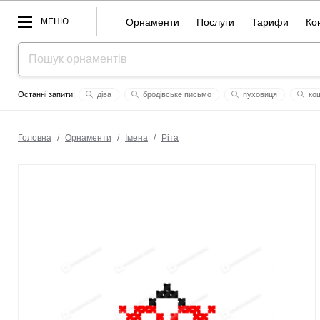
МЕНЮ
Орнаменти
Послуги
Тарифи
Ко
дiвa
бродівське письмо
пуховиця
ко
олександра
lev
макся
оберіг
абхазiя
Головна
/
Орнаменти
/
Імена
/
Ріта