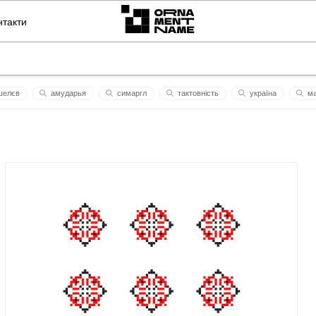
нтакти
шелєв
амударья
симаргл
тактовність
україна
мa
doma
pеasе
вільна україна
родючість
алісья
кол