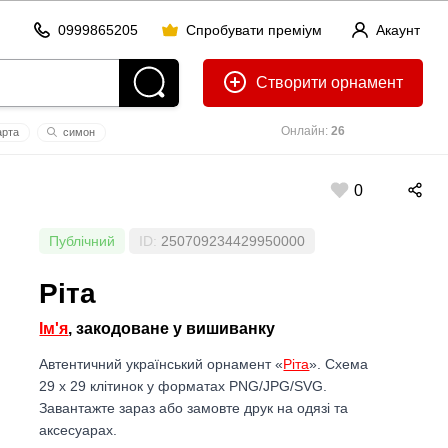
0999865205
Спробувати преміум
Акаунт
Створити
Онлайн:
26
ртa
симон
екція
0
Публічний
ID:
250709234429950000
Ріта
Ім'я
, закодоване у вишиванку
Автентичний український орнамент «
Ріта
». Схема
29 x 29 клітинок у форматах PNG/JPG/SVG.
Завантажте зараз або замовте друк на одязі та
аксесуарах.