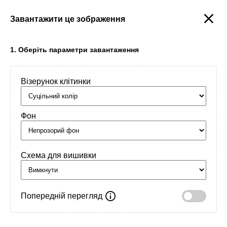
Завантажити це зображення
Створити
1. Оберіть параметри завантаження
Візерунок клітинки
Головна
/
Орнаменти
/
Обереги
/
Оберіг в дорогу
Фон
Схема для вишивки
Попередній перегляд