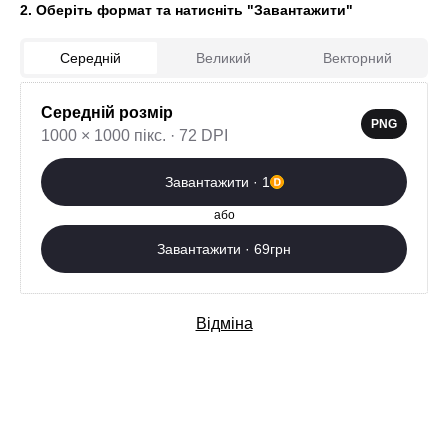
2. Оберіть формат та натисніть "Завантажити"
Середній
Великий
Векторний
Середній розмір
0
PNG
1000 × 1000 пікс. · 72 DPI
Завантажити зараз
Завантажити · 1
Додаткові послуги
або
Завантажити · 69грн
Відміна