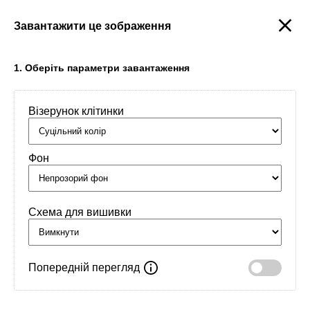
Завантажити це зображення
Створити
1. Оберіть параметри завантаження
Візерунок клітинки
Головна
/
Орнаменти
/
Імена
/
ім'я Влада
Фон
Схема для вишивки
Попередній перегляд