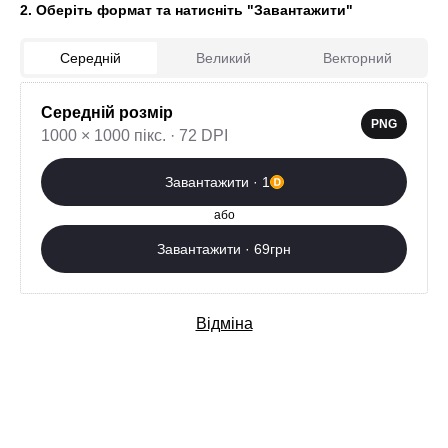
2. Оберіть формат та натисніть "Завантажити"
Середній
Великий
Векторний
Середній розмір
0
PNG
1000 × 1000 пікс. · 72 DPI
Завантажити зараз
Завантажити · 1
Додаткові послуги
або
Завантажити · 69грн
Відміна