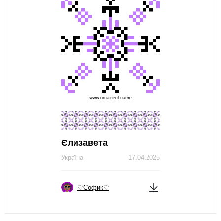
Єлизавета
Україна
17.04.2025
♡Софик♡