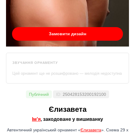
Замовити дизайн
ЗВУЧАННЯ ОРНАМЕНТУ
Цей орнамент ще не розшифровано — мелодія недоступна
Публічний
ID:
250428153200192100
Єлизавета
Ім'я
, закодоване у вишиванку
Автентичний український орнамент «
Єлизавета
». Схема 29 x