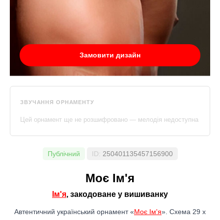
Замовити дизайн
ЗВУЧАННЯ ОРНАМЕНТУ
Цей орнамент ще не розшифровано — мелодія недоступна
Публічний
ID:
250401135457156900
Моє Ім'я
Ім'я
, закодоване у вишиванку
Автентичний український орнамент «
Моє Ім'я
». Схема 29 x