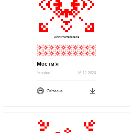
Моє ім'я
Україна
16.12.2024
Світлана