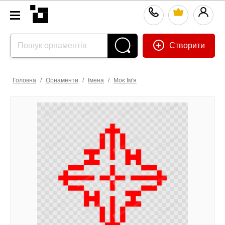
Створити
Головна
/
Орнаменти
/
Імена
/
Моє Ім'я