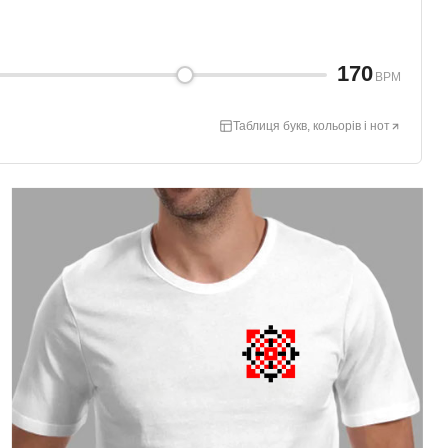
170
BPM
Таблиця букв, кольорів і нот