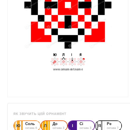
ЯК ЗВУЧИТЬ ЦЕЙ ОРНАМЕНТ
Соль
До
Сі
Ре
Ю
Л
І
Я
октава 6
октава 3
октава 3
октава 7