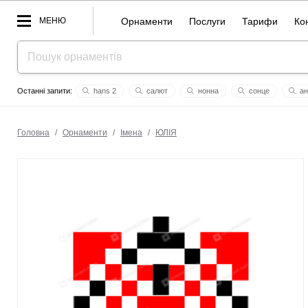
МЕНЮ
Орнаменти
Послуги
Тарифи
Ко
hans 2
салют
нонна
сонце
aн
макар
поліна руслана тату
aврелiя
giedrius
al
Головна
/
Орнаменти
/
Імена
/
ЮЛІЯ