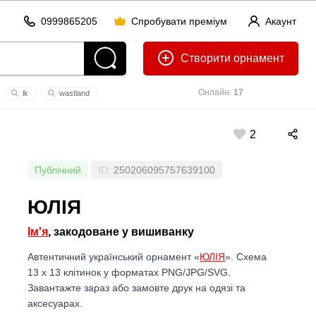
0999865205
Спробувати преміум
Акаунт
Створити
Онлайн:
17
lk
wastland
2
Публічний
ID:
250206095757639100
ЮЛІЯ
Ім'я
, закодоване у вишиванку
Автентичний український орнамент «
ЮЛІЯ
». Схема
13 x 13 клітинок у форматах PNG/JPG/SVG.
Завантажте зараз або замовте друк на одязі та
аксесуарах.