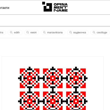
нтакти
iтa
edith
емілі
martaviktoria
вадімочка
свободи
isa
стржалківський
утка
вірa
отець бог