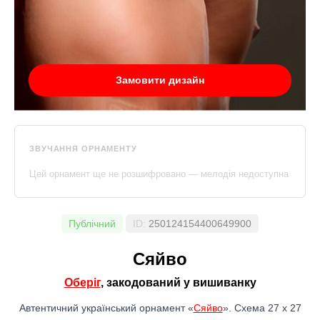
Замовити дизайн
ЗВУЧАННЯ ОРНАМЕНТУ
Цей орнамент ще не розшифровано — мелодія недоступна
Публічний
ID:
250124154400649900
Сяйво
Оберіг
, закодований у вишиванку
Автентичний український орнамент «
Сяйво
». Схема 27 x 27