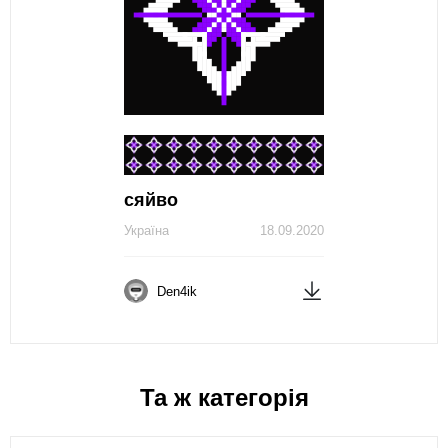
сяйво
Україна
18.09.2020
Den4ik
Та ж категорія