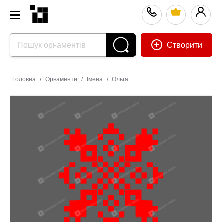
Створити
Головна
/
Орнаменти
/
Імена
/
Ольга