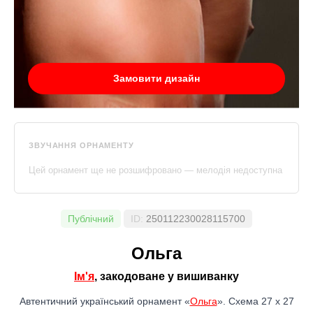
Замовити дизайн
ЗВУЧАННЯ ОРНАМЕНТУ
Цей орнамент ще не розшифровано — мелодія недоступна
Публічний
ID:
250112230028115700
Ольга
Ім'я
, закодоване у вишиванку
Автентичний український орнамент «
Ольга
». Схема 27 x 27