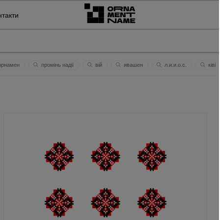
нтакти
рнамен
промінь надії
вій
ивашен
л.и.и.о.с.
ківі
павло
херсон
терещенки
дімон