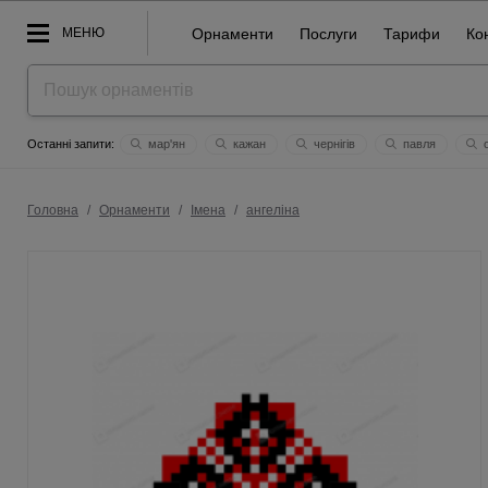
МЕНЮ
Орнаменти
Послуги
Тарифи
Ко
мар'ян
кажан
чернігів
павля
о
інні
тернопiль
бандера
євгенія
син святий
Головна
/
Орнаменти
/
Імена
/
ангеліна