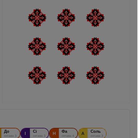
До
Сі
Фа
Соль
І
Н
А
октава 3
октава 3
октава 4
октава 3