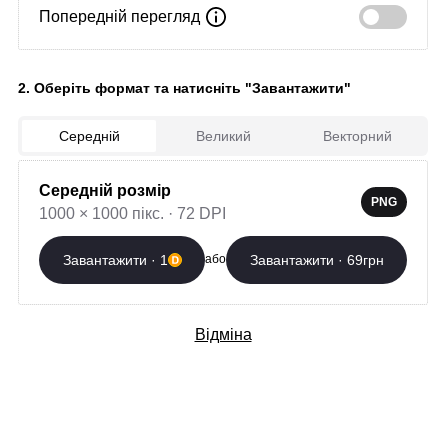
Попередній перегляд
Завантажити зараз
2. Оберіть формат та натисніть "Завантажити"
Автор:
Леся Сольська
Країна: україна
Створено: 06.02.2023
Середній
Великий
Векторний
Середній розмір
Додаткові послуги
PNG
1000 × 1000 пікс. · 72 DPI
Професійна розробка
Завантажити · 1
Завантажити · 69грн
або
Вибрати
орнаменту
400 грн/слово
Відміна
Футболка з
Вибрати
орнаментом
від 1100 грн