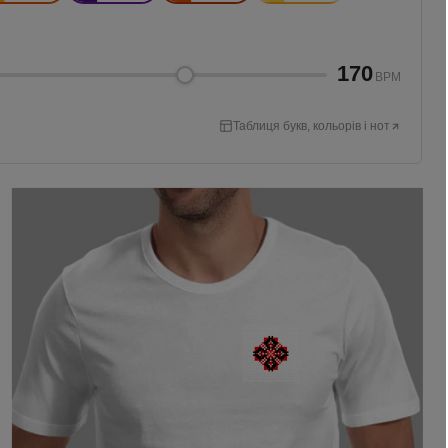
170
BPM
Таблиця букв, кольорів і нот