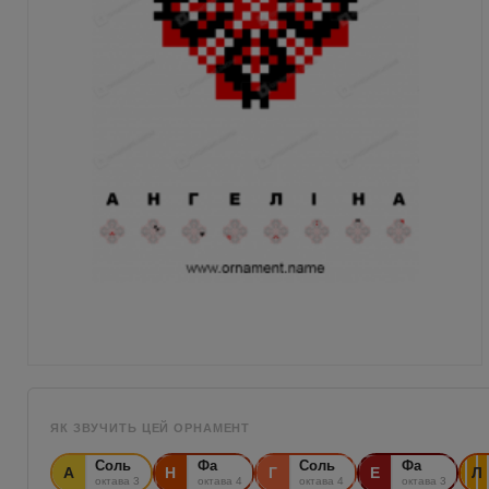
ЯК ЗВУЧИТЬ ЦЕЙ ОРНАМЕНТ
Соль
Фа
Соль
Фа
А
Н
Г
Е
Л
октава 3
октава 4
октава 4
октава 3