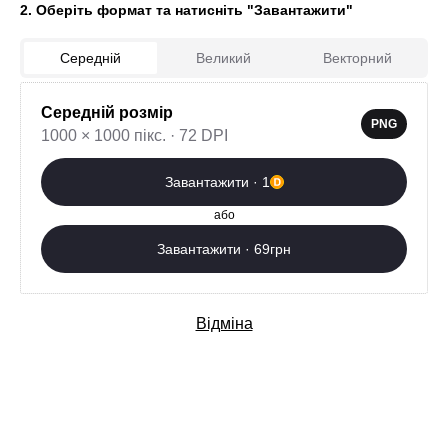
2. Оберіть формат та натисніть "Завантажити"
Середній
Великий
Векторний
Середній розмір
2
PNG
1000 × 1000 пікс. · 72 DPI
Завантажити зараз
Завантажити · 1
Додаткові послуги
або
Завантажити · 69грн
Відміна