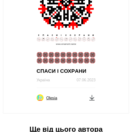
СПAСИ I СОХРAНИ
Україна
07.06.2023
Olesia
Ще від цього автора