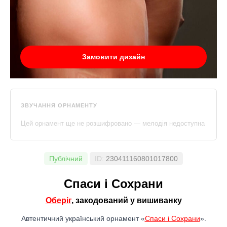
Замовити дизайн
ЗВУЧАННЯ ОРНАМЕНТУ
Цей орнамент ще не розшифровано — мелодія недоступна
Публічний
ID:
230411160801017800
Спаси і Сохрани
Оберіг
, закодований у вишиванку
Автентичний український орнамент «
Спаси і Сохрани
».