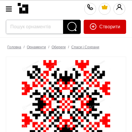
Створити
Головна
/
Орнаменти
/
Обереги
/
Спаси і Сохрани