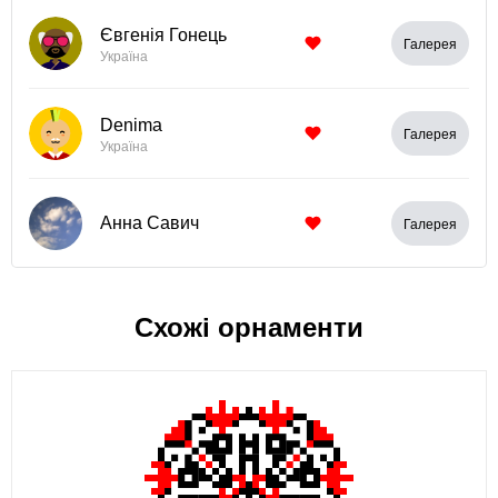
Євгенія Гонець
Галерея
Україна
Denima
Галерея
Україна
Анна Савич
Галерея
Схожі орнаменти