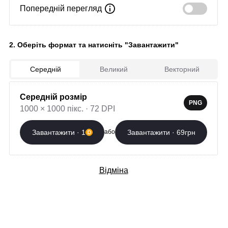
Попередній перегляд
Завантажити зараз
2. Оберіть формат та натисніть "Завантажити"
Автор:
Світлана
Країна: Україна
Створено: 19.03.2023
Середній
Великий
Векторний
Середній розмір
Додаткові послуги
PNG
1000 × 1000 пікс. · 72 DPI
Професійна розробка
Завантажити · 1
Завантажити · 69грн
або
Вибрати
орнаменту
400 грн/слово
Відміна
Футболка з
Вибрати
орнаментом
від 1100 грн