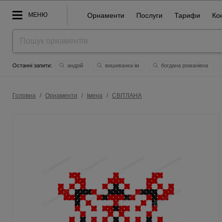
МЕНЮ
Орнаменти
Послуги
Тарифи
Ко
андрiй
вишиванка ім
богдана романівна
ескпир
лерусик
птахи
побудова
roman
Головна
/
Орнаменти
/
Імена
/
СВIТЛAНA