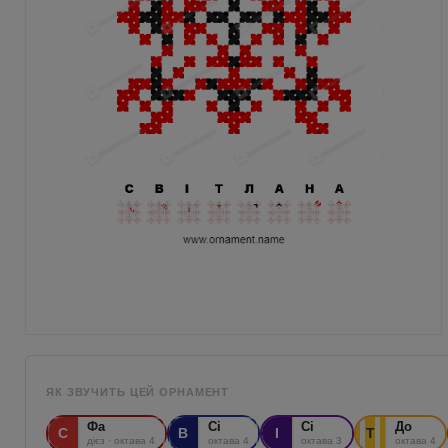
ЯК ЗВУЧИТЬ ЦЕЙ ОРНАМЕНТ
Фа
Сі
Сі
До
С
В
І
Т
дієз · октава 4
октава 4
октава 3
октава 4