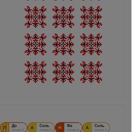
До
Соль
Фа
Соль
Л
А
Н
А
октава 3
октава 3
октава 4
октава 3