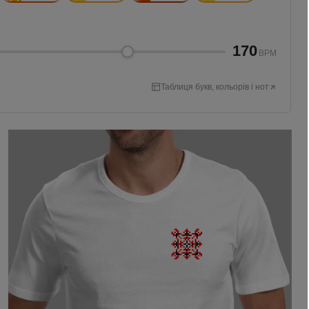
170
BPM
Таблиця букв, кольорів і нот