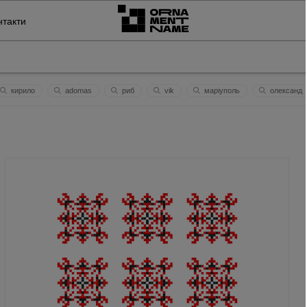
нтакти
кирило
adomas
риб
vik
маріуполь
олександ
вода
беллa
мари
зуб
гармонії
rokscreationsllc