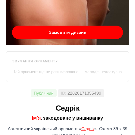
Замовити дизайн
ЗВУЧАННЯ ОРНАМЕНТУ
Цей орнамент ще не розшифровано — мелодія недоступна
Публічний
ID:
22820171355499
Седрік
Ім'я
, закодоване у вишиванку
Автентичний український орнамент «
Седрік
». Схема 39 x 39