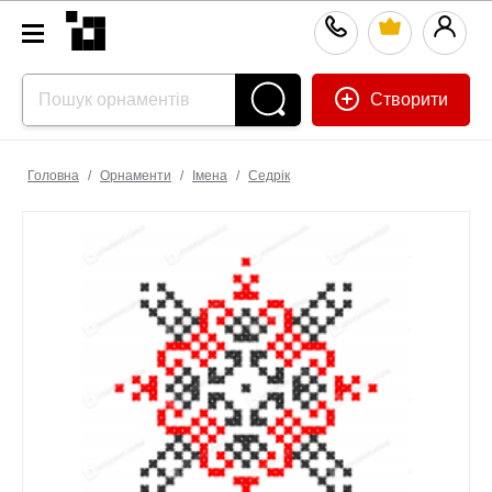
Створити
Головна
/
Орнаменти
/
Імена
/
Седрік