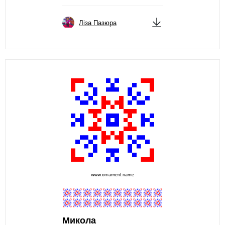
Ліза Пазюра
Микола