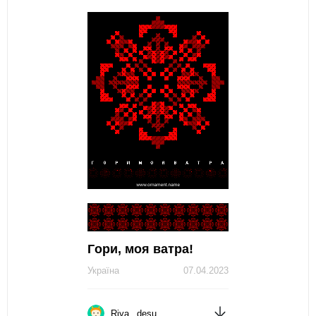
Гoри, моя ватра!
Україна
07.04.2023
Riya_ desu_