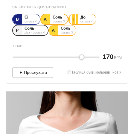
ЯК ЗВУЧИТЬ ЦЕЙ ОРНАМЕНТ
Сі
Соль
До
В
А
Т
октава 4
октава 3
октава 4
Соль
Соль
Р
А
дієз · октава 4
октава 3
ТЕМП
170
BPM
Прослухати
Таблиця букв, кольорів і нот