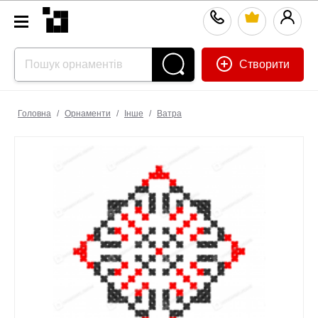
Створити
Головна
/
Орнаменти
/
Інше
/
Ватра