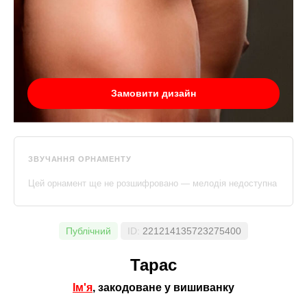
Замовити дизайн
ЗВУЧАННЯ ОРНАМЕНТУ
Цей орнамент ще не розшифровано — мелодія недоступна
Публічний
ID:
221214135723275400
Тарас
Ім'я
, закодоване у вишиванку