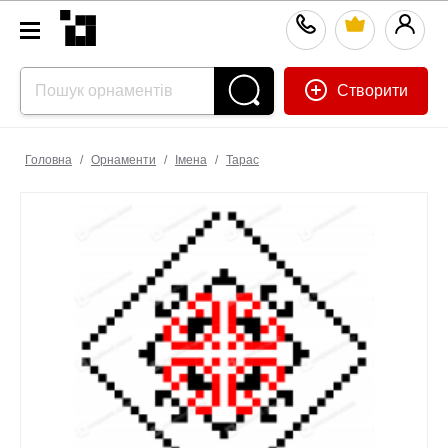
Створити
Головна
/
Орнаменти
/
Імена
/
Тарас