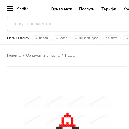
МЕНЮ
Орнаменти
Послуги
Тарифи
Ко
верба
олег
ініціали, дата
лето
test2
база
цепочка
громов
конкурс із українс
Головна
/
Орнаменти
/
Імена
/
Паша