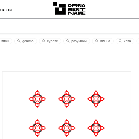
нтакти
япон
gеmma
курляк
розумний
вiльнa
хата
ької мови імені петра яцика
доля.
неон
жовтень
доля