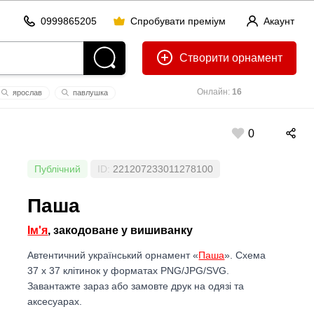
0999865205
Спробувати преміум
Акаунт
Створити
Онлайн:
16
ярослaв
павлушка
0
Публічний
ID:
221207233011278100
Паша
Ім'я
, закодоване у вишиванку
Автентичний український орнамент «
Паша
». Схема
37 x 37 клітинок у форматах PNG/JPG/SVG.
Завантажте зараз або замовте друк на одязі та
аксесуарах.