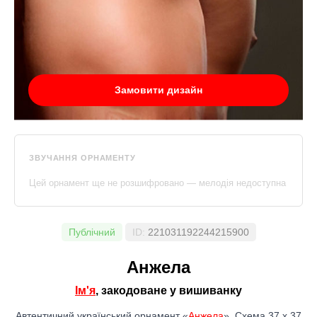
Замовити дизайн
ЗВУЧАННЯ ОРНАМЕНТУ
Цей орнамент ще не розшифровано — мелодія недоступна
Публічний
ID:
221031192244215900
Анжела
Ім'я
, закодоване у вишиванку
Автентичний український орнамент «
Анжела
». Схема 37 x 37