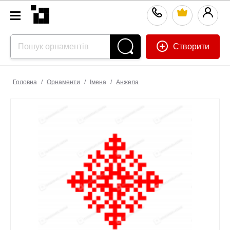
Створити
Головна
/
Орнаменти
/
Імена
/
Анжела