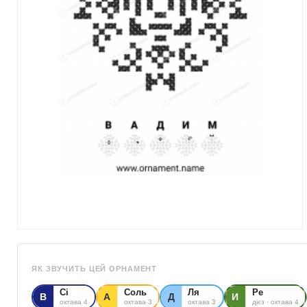
ЯК ЗВУЧИТЬ ЦЕЙ ОРНАМЕНТ
Сі
Соль
Ля
Ре
В
А
Д
И
октава 4
октава 3
октава 3
дієз · октава 4