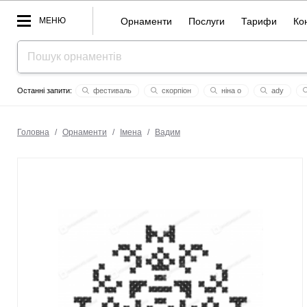
МЕНЮ
Орнаменти
Послуги
Тарифи
Ко
фестиваль
скорпіон
ніна о
ady
ти світло
слобожанщина
peace
лук'ян
україна
Головна
/
Орнаменти
/
Імена
/
Вадим