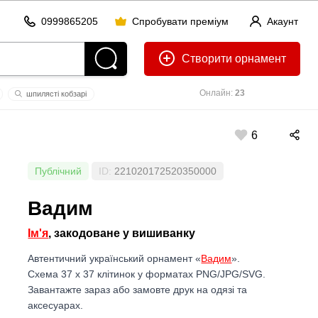
0999865205
Спробувати преміум
Акаунт
Створити
Онлайн:
23
шпилясті кобзарі
6
Публічний
ID:
221020172520350000
Вадим
Ім'я
, закодоване у вишиванку
Автентичний український орнамент «
Вадим
».
Схема 37 x 37 клітинок у форматах PNG/JPG/SVG.
Завантажте зараз або замовте друк на одязі та
аксесуарах.