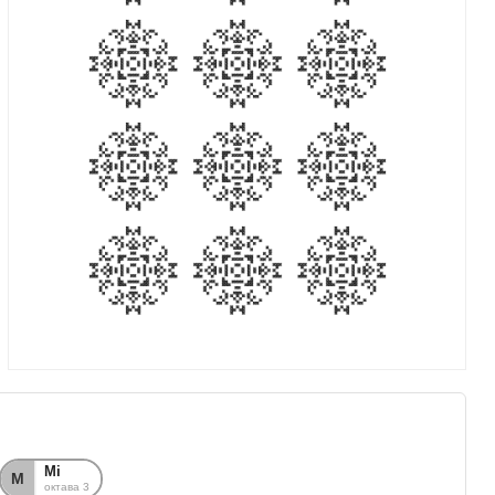
Мі
М
октава 3