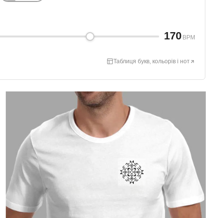
170
BPM
Таблиця букв, кольорів і нот