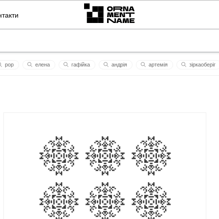
нтакти
pop
елена
гафійка
андрія
артемія
зіркаоберіг
 воля
зп
voldеmar
лідія
аброян хачатур
донечка