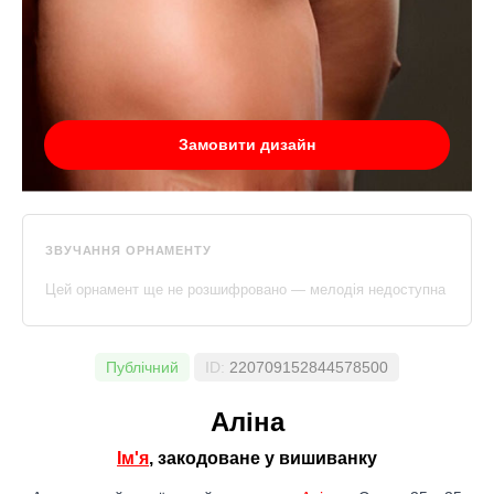
Замовити дизайн
ЗВУЧАННЯ ОРНАМЕНТУ
Цей орнамент ще не розшифровано — мелодія недоступна
Публічний
ID:
220709152844578500
Аліна
Ім'я
, закодоване у вишиванку