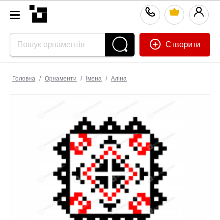
Створити
Головна
/
Орнаменти
/
Імена
/
Аліна