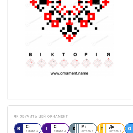
ЯК ЗВУЧИТЬ ЦЕЙ ОРНАМЕНТ
Сі
Сі
Мі
До
В
І
К
Т
О
октава 4
октава 3
октава 5
октава 4