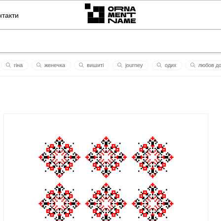
нтакти
гіна
женечка
вишиті
journey
одих
любов до
кс
донбас
земная ось
славить бога
уууууу