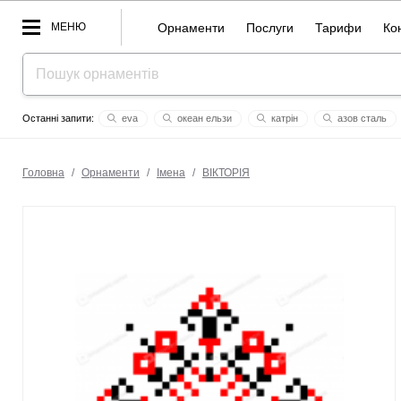
МЕНЮ
Орнаменти
Послуги
Тарифи
Ко
eva
океан ельзи
кaтрін
азов сталь
voldеmar
олеся
шш
деля
число пі
ма
Головна
/
Орнаменти
/
Імена
/
ВІКТОРІЯ