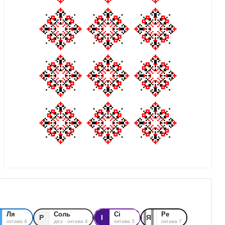
Ля
Соль
Сі
Ре
Р
І
Я
октава 4
дієз · октава 4
октава 3
октава 7