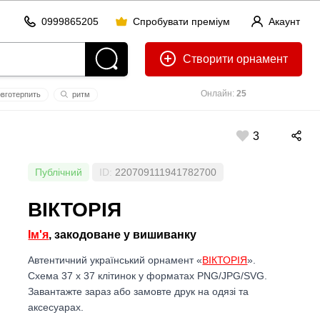
0999865205
Спробувати преміум
Акаунт
Створити
Онлайн:
25
вготерпить
ритм
3
Публічний
ID:
220709111941782700
ВІКТОРІЯ
Ім'я
, закодоване у вишиванку
Автентичний український орнамент «
ВІКТОРІЯ
».
Схема 37 x 37 клітинок у форматах PNG/JPG/SVG.
Завантажте зараз або замовте друк на одязі та
аксесуарах.