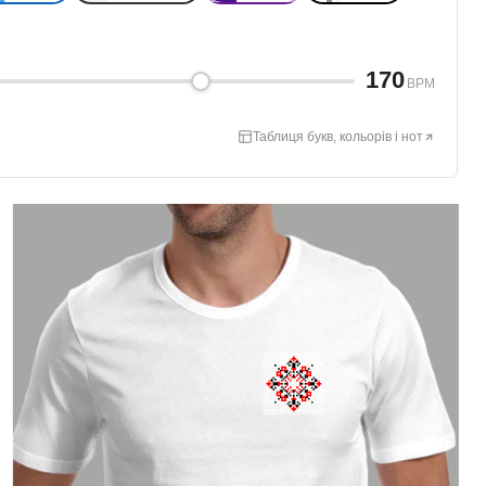
170
BPM
Таблиця букв, кольорів і нот