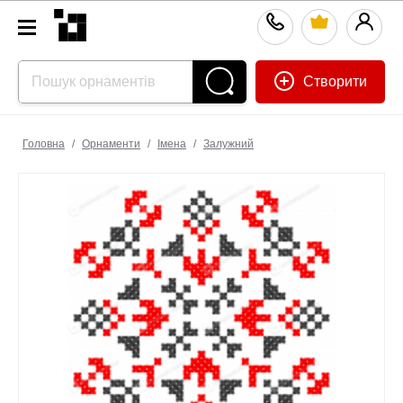
Створити
Головна
/
Орнаменти
/
Імена
/
Залужний