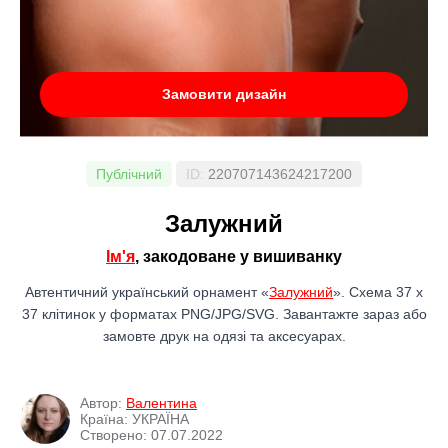
Замовити дизайн
Публічний
ID:
220707143624217200
Залужний
Ім'я
, закодоване у вишиванку
Автентичний український орнамент «
Залужний
». Схема 37 x
37 клітинок у форматах PNG/JPG/SVG. Завантажте зараз або
замовте друк на одязі та аксесуарах.
Автор:
Валентина
Країна: УКРАЇНА
Створено: 07.07.2022