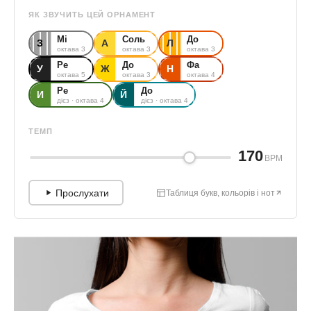
ЯК ЗВУЧИТЬ ЦЕЙ ОРНАМЕНТ
Мі
Соль
До
З
А
Л
октава 3
октава 3
октава 3
Ре
До
Фа
У
Ж
Н
октава 5
октава 3
октава 4
Ре
До
И
Й
дієз · октава 4
дієз · октава 4
ТЕМП
170
BPM
Прослухати
Таблиця букв, кольорів і нот