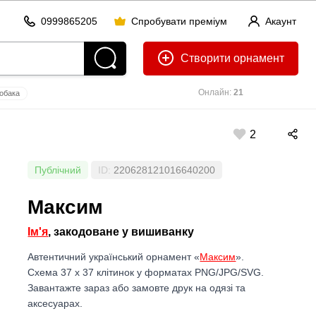
0999865205
Спробувати преміум
Акаунт
Створити
Онлайн:
21
обака
тереза
чтото
2
Публічний
ID:
220628121016640200
Максим
Ім'я
, закодоване у вишиванку
Автентичний український орнамент «
Максим
».
Схема 37 x 37 клітинок у форматах PNG/JPG/SVG.
Завантажте зараз або замовте друк на одязі та
аксесуарах.