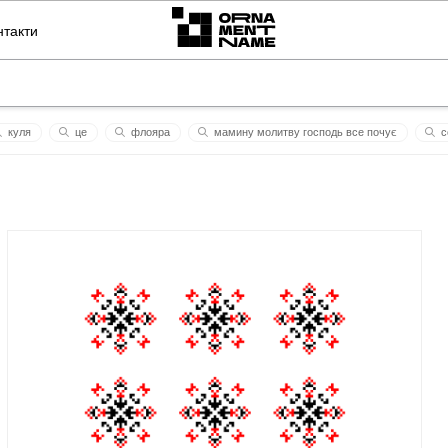
нтакти
куля
це
флояра
мамину молитву господь все почує
с
савета
гірська громада
символ сонця
гaннa
inga