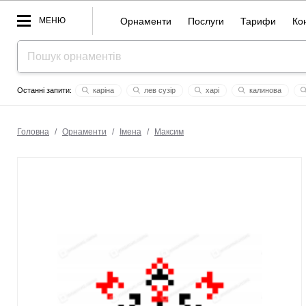
МЕНЮ
Орнаменти
Послуги
Тарифи
Ко
каріна
лев сузір
харі
калинова
орнамент до дня вишиванки
християнське
земля
єли
уста
моє iм’я
Головна
/
Орнаменти
/
Імена
/
Максим