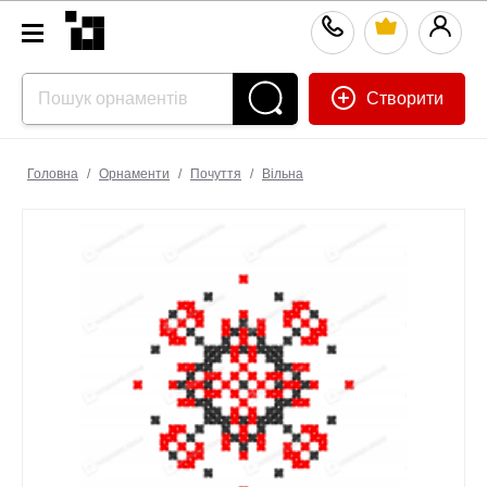
Створити
Головна
/
Орнаменти
/
Почуття
/
Вільна