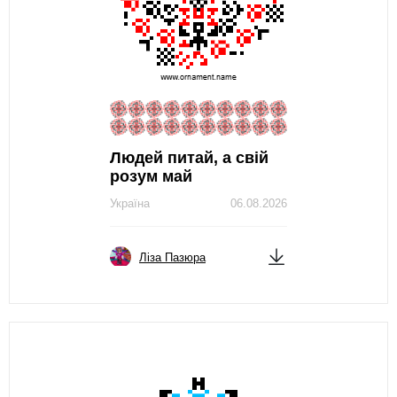
Людей питай, а свій
розум май
Україна
06.08.2026
Ліза Пазюра