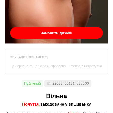
Замовити дизайн
ЗВУЧАННЯ ОРНАМЕНТУ
Цей орнамент ще не розшифровано — мелодія недоступна
Публічний
ID:
220624001614528000
Вільна
Почуття
, закодоване у вишиванку