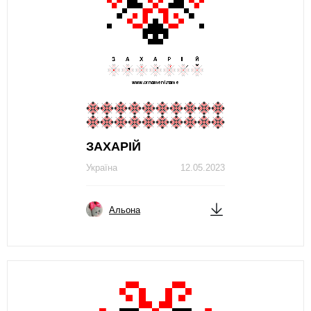
ЗAХAРIЙ
Україна
12.05.2023
Альона