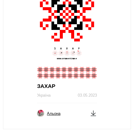
ЗAХAР
Україна
03.05.2023
Альона