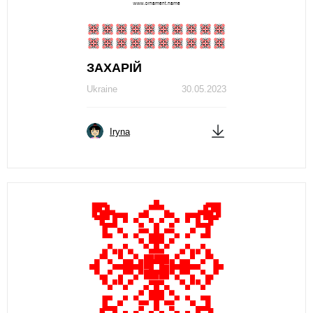
ЗAХAРIЙ
Ukraine
30.05.2023
Iryna