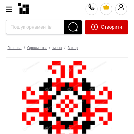
Створити
Головна
/
Орнаменти
/
Імена
/
Захар