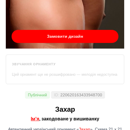
Замовити дизайн
ЗВУЧАННЯ ОРНАМЕНТУ
Цей орнамент ще не розшифровано — мелодія недоступна
Публічний
ID:
220620163433948700
Захар
Ім'я
, закодоване у вишиванку
Автентичний український орнамент «
Захар
». Схема 21 x 21