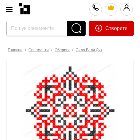
Створити
Головна
/
Орнаменти
/
Обереги
/
Сила Воля Дух