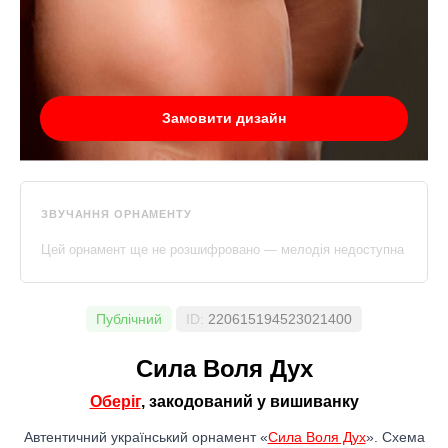
Замовити дизайн
ЗВУЧАННЯ ОРНАМЕНТУ
Цей орнамент ще не розшифровано — мелодія недоступна
Публічний
ID:
220615194523021400
Сила Воля Дух
Оберіг
, закодований у вишиванку
Автентичний український орнамент «
Сила Воля Дух
». Схема