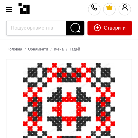
Створити
Головна
/
Орнаменти
/
Імена
/
Тадей