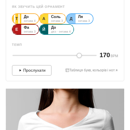
ЯК ЗВУЧИТЬ ЦЕЙ ОРНАМЕНТ
До
Соль
Ля
Т
А
Д
октава 4
октава 3
октава 3
Фа
До
Е
Й
октава 3
дієз · октава 4
ТЕМП
170
BPM
Прослухати
Таблиця букв, кольорів і нот