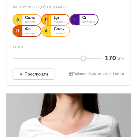
ЯК ЗВУЧИТЬ ЦЕЙ ОРНАМЕНТ
Соль
До
Сі
А
Л
І
октава 3
октава 3
октава 3
Фа
Соль
Н
А
октава 4
октава 3
ТЕМП
170
BPM
Прослухати
Таблиця букв, кольорів і нот