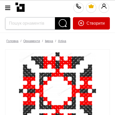
Створити
Головна
/
Орнаменти
/
Імена
/
Аліна