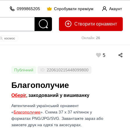
0999865205
Спробувати преміум
Акаунт
Створити
Онлайн:
26
космос
оберіг надія
5
Публічний
ID:
220610215448099800
Благополучие
Оберіг
, закодований у вишиванку
Автентичний український орнамент
«
Благополучие
». Схема 37 x 37 клітинок у
форматах PNG/JPG/SVG. Завантажте зараз або
замовте друк на одязі та аксесуарах.