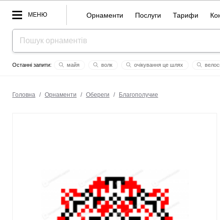
МЕНЮ
Орнаменти
Послуги
Тарифи
Ко
майя
волк
очікування це шлях
велос
райдужний катаклізм
народ
максім
захисти
в
ясочка моя
Головна
/
Орнаменти
/
Обереги
/
Благополучие