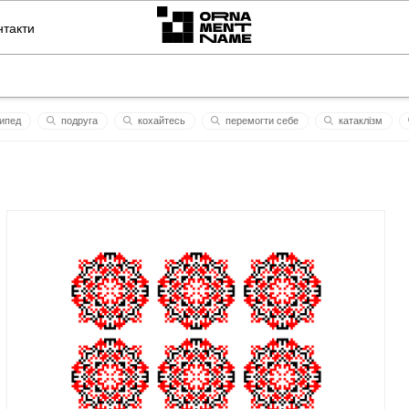
нтакти
ипед
подруга
кохайтесь
перемогти себе
катаклізм
ладіс
драйвер
спас
българия
марфушка
петро