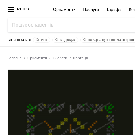
МЕНЮ
Орнаменти
Послуги
Тарифи
Ко
izee
медведик
це карта бубнової масті хрест 
змучена
будь счастлив сынок
color
valkyrie
м
закодовані слова
єлізавета
Головна
/
Орнаменти
/
Обереги
/
Фортеця