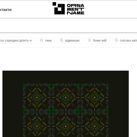
нтакти
по середині ділить н
танк
відмикаю
боже мій
снігова кві
икула
ангела
свіже та смачне
борис
дерево сили