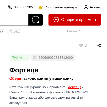
0999865205
Спробувати преміум
Акаунт
Створити
Онлайн:
18
тка
хліб1
в'ячеслав
біата
3
Публічний
ID:
220609032813612000
Фортеця
Оберіг
, закодований у вишиванку
Автентичний український орнамент «
Фортеця
».
Схема 49 x 49 клітинок у форматах PNG/JPG/SVG.
Завантажте зараз або замовте друк на одязі та
аксесуарах.