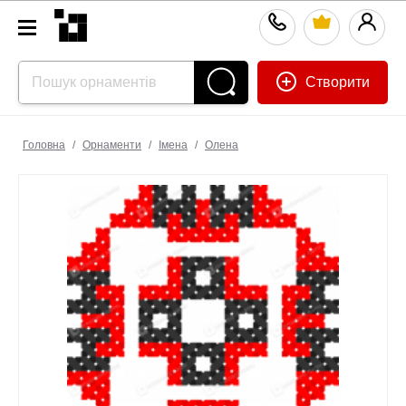
Створити
Головна
/
Орнаменти
/
Імена
/
Олена