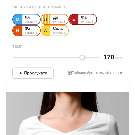
ЯК ЗВУЧИТЬ ЦЕЙ ОРНАМЕНТ
Ля
До
Фа
О
Л
Е
октава 4
октава 3
октава 3
Фа
Соль
Н
А
октава 4
октава 3
ТЕМП
170
BPM
Прослухати
Таблиця букв, кольорів і нот