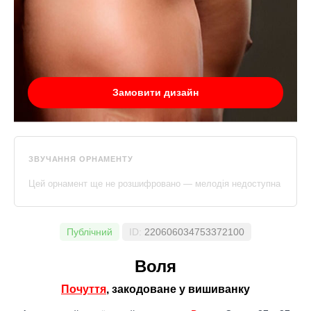
Замовити дизайн
ЗВУЧАННЯ ОРНАМЕНТУ
Цей орнамент ще не розшифровано — мелодія недоступна
Публічний
ID:
220606034753372100
Воля
Почуття
, закодоване у вишиванку