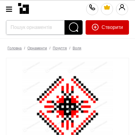
Створити
Головна
/
Орнаменти
/
Почуття
/
Воля