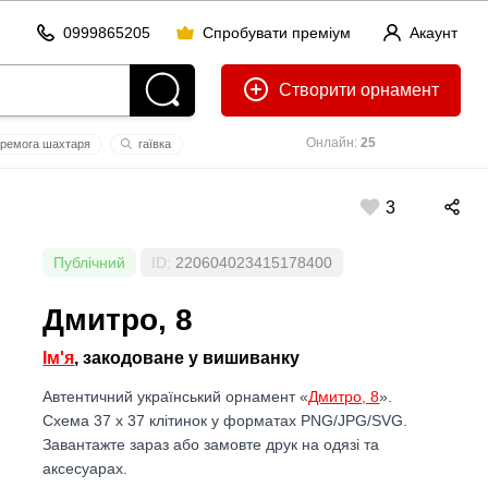
0999865205
Спробувати преміум
Акаунт
Створити
Онлайн:
25
ремога шахтаря
гаївка
рататуй
3
Публічний
ID:
220604023415178400
Дмитро, 8
Ім'я
, закодоване у вишиванку
Автентичний український орнамент «
Дмитро, 8
».
Схема 37 x 37 клітинок у форматах PNG/JPG/SVG.
Завантажте зараз або замовте друк на одязі та
аксесуарах.