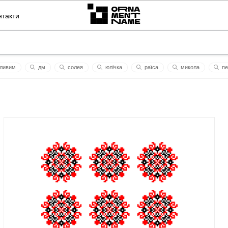
нтакти
ливим
дм
солея
юлічка
раїса
миколa
пе
котик
hass und liebe
ігор сила духу
матвей
unight