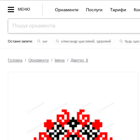
МЕНЮ
Орнаменти
Послуги
Тарифи
Ко
ши
олександр щасливий, здоровий
будь щас
бажана
1
червона рута
весна
дух
бур
Головна
/
Орнаменти
/
Імена
/
Дмитро, 8