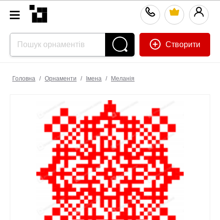
Створити
Головна
/
Орнаменти
/
Імена
/
Меланія