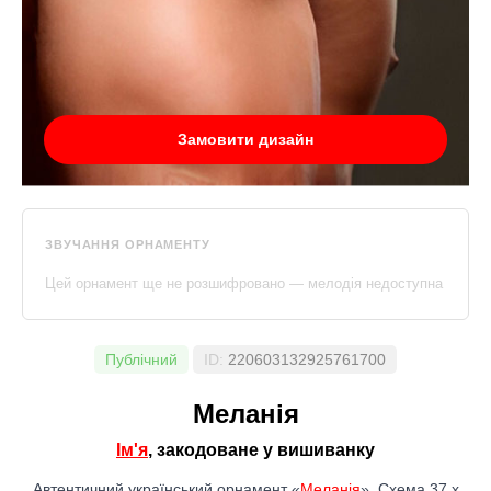
Замовити дизайн
ЗВУЧАННЯ ОРНАМЕНТУ
Цей орнамент ще не розшифровано — мелодія недоступна
Публічний
ID:
220603132925761700
Меланія
Ім'я
, закодоване у вишиванку
Автентичний український орнамент «
Меланія
». Схема 37 x