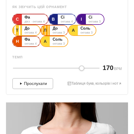
ЯК ЗВУЧИТЬ ЦЕЙ ОРНАМЕНТ
Фа
Сі
Сі
С
В
І
дієз · октава 4
октава 4
октава 3
До
До
Соль
Т
Л
А
октава 4
октава 3
октава 3
Фа
Соль
Н
А
октава 4
октава 3
ТЕМП
170
BPM
Прослухати
Таблиця букв, кольорів і нот