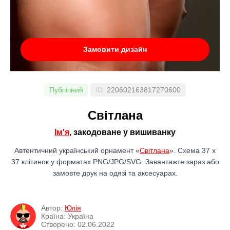
Замовити дизайн
Публічний
ID:
220602163817270600
Світлана
Ім'я
, закодоване у вишиванку
Автентичний український орнамент «
Світлана
». Схема 37 x
37 клітинок у форматах PNG/JPG/SVG. Завантажте зараз або
замовте друк на одязі та аксесуарах.
Автор:
Юлія
Країна: Україна
Створено: 02.06.2022