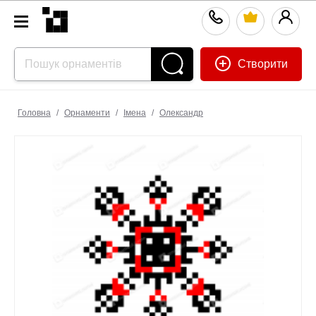
Створити
Головна
/
Орнаменти
/
Імена
/
Олександр