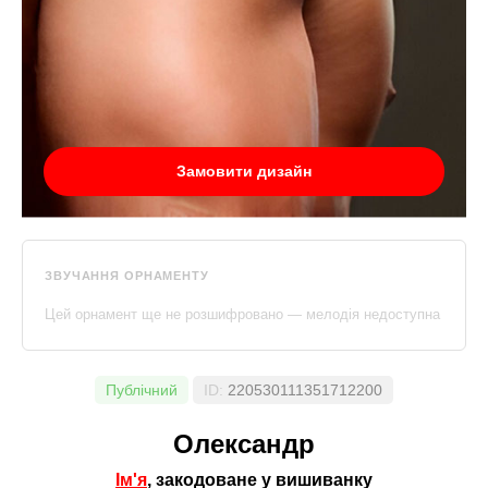
Замовити дизайн
ЗВУЧАННЯ ОРНАМЕНТУ
Цей орнамент ще не розшифровано — мелодія недоступна
Публічний
ID:
220530111351712200
Олександр
Ім'я
, закодоване у вишиванку