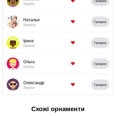
Галерея
Україна
Наталья
Галерея
Украина
Ірина
Галерея
Україна
Ольга
Галерея
Ukraine
Олександр
Галерея
Україна
Схожі орнаменти