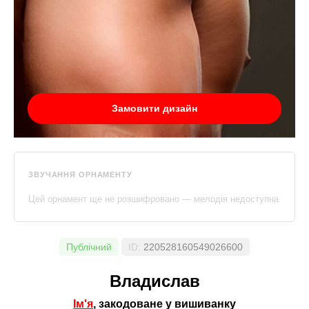
Замовити дизайн
ЗВУЧАННЯ ОРНАМЕНТУ
Цей орнамент ще не розшифровано — мелодія недоступна
Публічний
ID:
220528160549026600
Владислав
Ім'я
, закодоване у вишиванку