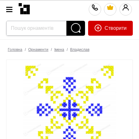
Створити
Головна
/
Орнаменти
/
Імена
/
Владислав