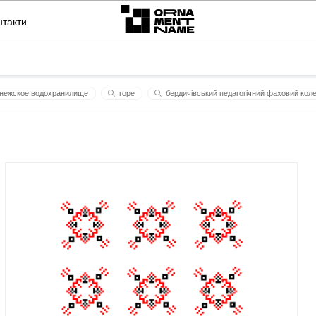
нтакти
нежское водохранилище
горе
бердичівський педагогічний фаховий кол
рона
2006
тніеи 2
елізa
гострі квіти
ьт