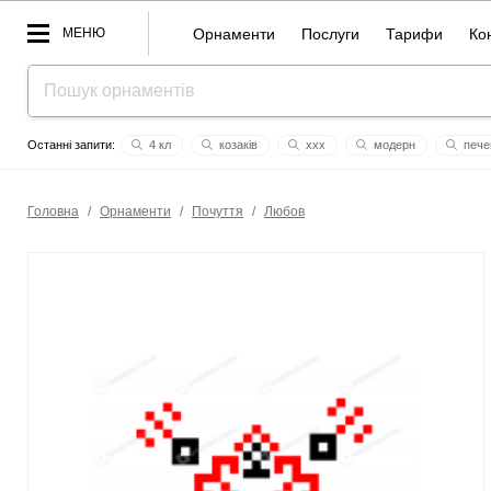
МЕНЮ
Орнаменти
Послуги
Тарифи
Ко
4 кл
козаків
ххх
модерн
пече
закарпаття
гідність
нептуній
квітослва
кріпєр
Головна
/
Орнаменти
/
Почуття
/
Любов