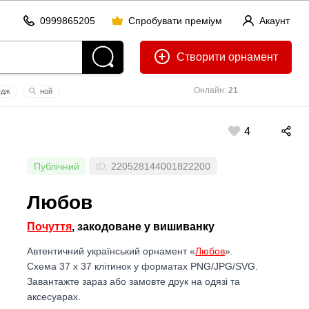
0999865205
Спробувати преміум
Акаунт
Створити
Онлайн:
21
едж
ной
пагоня
пабло
4
Публічний
ID:
220528144001822200
Любов
Почуття
, закодоване у вишиванку
Автентичний український орнамент «
Любов
».
Схема 37 x 37 клітинок у форматах PNG/JPG/SVG.
Завантажте зараз або замовте друк на одязі та
аксесуарах.