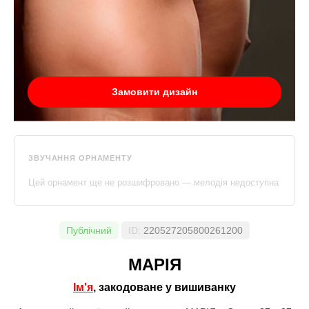
Замовити дизайн
ЗВУЧАННЯ ОРНАМЕНТУ
Цей орнамент ще не розшифровано — мелодія недоступна
Публічний
ID:
220527205800261200
МАРІЯ
Ім'я
, закодоване у вишиванку