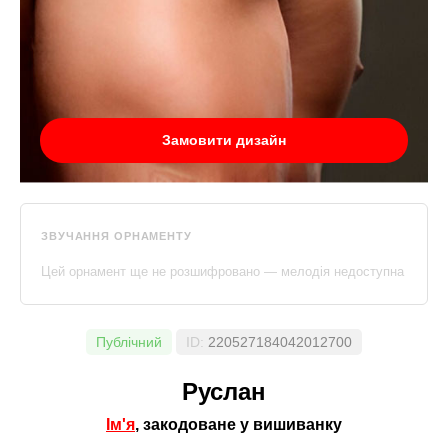
Замовити дизайн
ЗВУЧАННЯ ОРНАМЕНТУ
Цей орнамент ще не розшифровано — мелодія недоступна
Публічний
ID:
220527184042012700
Руслан
Ім'я
, закодоване у вишиванку