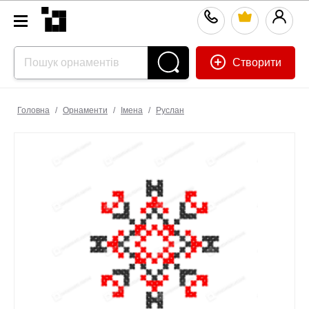
Створити
Головна
/
Орнаменти
/
Імена
/
Руслан