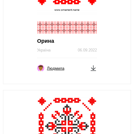
Орина
Україна
06.09.2022
Людмила