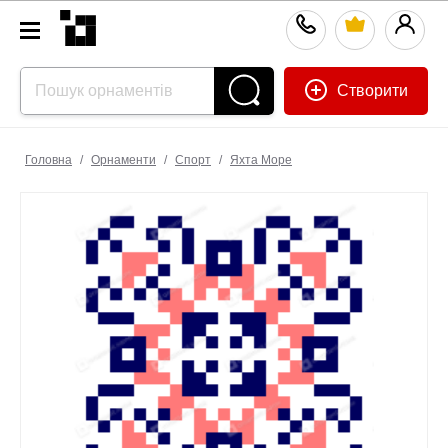
Створити
Головна
/
Орнаменти
/
Спорт
/
Яхта Море