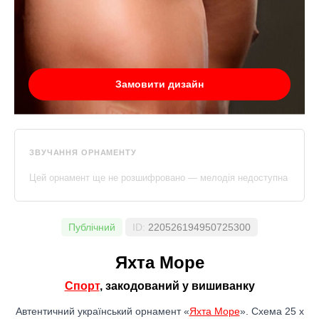
Замовити дизайн
ЗВУЧАННЯ ОРНАМЕНТУ
Цей орнамент ще не розшифровано — мелодія недоступна
Публічний
ID:
220526194950725300
Яхта Море
Спорт
, закодований у вишиванку
Автентичний український орнамент «
Яхта Море
». Схема 25 x