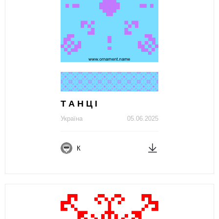
Т А Н Ц І
Україна
05.06.2025
К