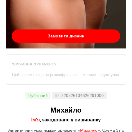
Замовити дизайн
ЗВУЧАННЯ ОРНАМЕНТУ
Цей орнамент ще не розшифровано — мелодія недоступна
Публічний
ID:
220526134626291000
Михайло
Ім'я
, закодоване у вишиванку
Автентичний український орнамент «
Михайло
». Схема 37 x