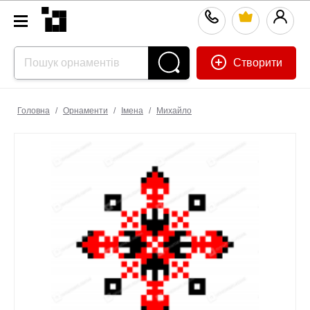
Створити
Головна
/
Орнаменти
/
Імена
/
Михайло