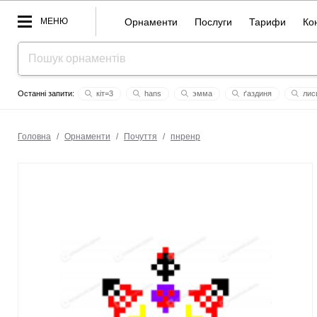
МЕНЮ
Орнаменти
Послуги
Тарифи
Ко
кіт=3
hans
эмма
ґаздиня
лис
долю
біла церква
зброя
тетерів
зп
зла
Головна
/
Орнаменти
/
Почуття
/
пнренр