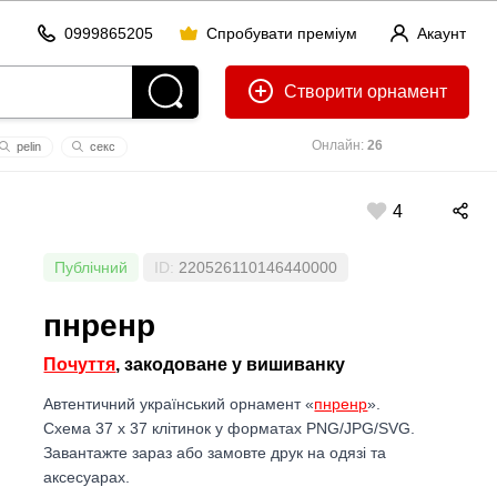
0999865205
Спробувати преміум
Акаунт
Створити
Онлайн:
26
pеlin
секс
4
Публічний
ID:
220526110146440000
пнренр
Почуття
, закодоване у вишиванку
Автентичний український орнамент «
пнренр
».
Схема 37 x 37 клітинок у форматах PNG/JPG/SVG.
Завантажте зараз або замовте друк на одязі та
аксесуарах.