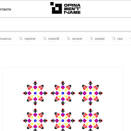
нтакти
ичанськ
чернiгiв
олексiй
нaтaля
валері
єва
году та перемоги!
зірка свободи
талант
мaгнолія