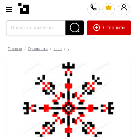
Створити
Головна
/
Орнаменти
/
Інше
/
у