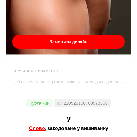
Замовити дизайн
ЗВУЧАННЯ ОРНАМЕНТУ
Цей орнамент ще не розшифровано — мелодія недоступна
Публічний
ID:
220526100700573500
у
Слово
, закодоване у вишиванку