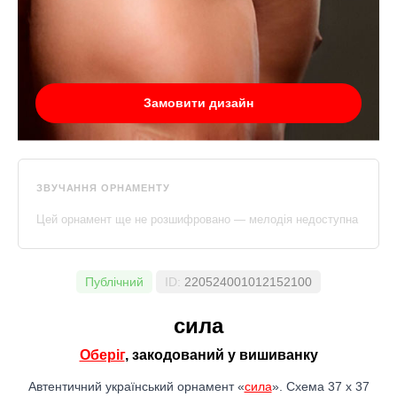
Замовити дизайн
ЗВУЧАННЯ ОРНАМЕНТУ
Цей орнамент ще не розшифровано — мелодія недоступна
Публічний
ID:
220524001012152100
сила
Оберіг
, закодований у вишиванку
Автентичний український орнамент «
сила
». Схема 37 x 37