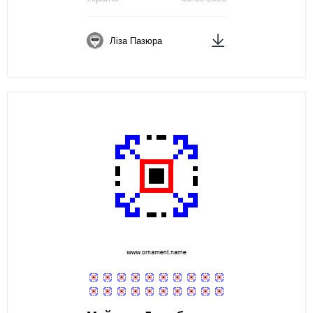
Ліза Пазюра